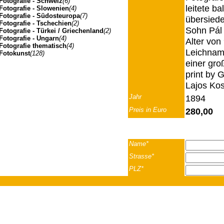
Fotografie - Schweiz
(6)
leitete b
Fotografie - Slowenien
(4)
Fotografie - Südosteuropa
(7)
übersiede
Fotografie - Tschechien
(2)
Sohn Pál 
Fotografie - Türkei / Griechenland
(2)
Fotografie - Ungarn
(4)
Alter von
Fotografie thematisch
(4)
Leichnam 
Fotokunst
(128)
einer gr
print by 
Lajos Kos
Jahr
1894
Preis in Euro
280,00
Name*
Strasse*
PLZ*
Ort*
Johannes Müller | Franz-Josef-Strasse 19 | A-5020 Salzbu
Land*
Telefon
Fax