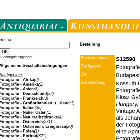
Suche:
Bestellung
Suchbegriff eingeben!
Bestellnummer
S12590
Allgemeine Geschäftsbedingungen
Sachgebiet
Fotografi
Ort
Budapest
Sachgebiete:
Fotografie - Afrika
(3)
Beschreibung
Kossuth L
Fotografie - Amerika
(2)
Fotografie - Asien
(8)
Fotografi
Fotografie - Deutschland
(32)
Klösz Gy
Fotografie - Frankreich
(3)
Fotografie - Großbritannien u. Irland
(1)
Hungary,
Fotografie - Italien
(39)
Vintage A
Fotografie - Naher Osten
(1)
als Johan
Fotografie - Naturselbstdrucke
(4)
Fotografie - Österreich
(231)
der Fotog
Fotografie - Österreich, Ereignisse
(20)
eine Apot
Fotografie - Polen
(1)
Fotografie - Portrait
(321)
Fotograf