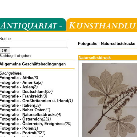
Suche:
Fotografie - Naturselbstdrucke
Suchbegriff eingeben!
Naturselbstdruck
Allgemeine Geschäftsbedingungen
Sachgebiete:
Fotografie - Afrika
(3)
Fotografie - Amerika
(2)
Fotografie - Asien
(8)
Fotografie - Deutschland
(32)
Fotografie - Frankreich
(3)
Fotografie - Großbritannien u. Irland
(1)
Fotografie - Italien
(39)
Fotografie - Naher Osten
(1)
Fotografie - Naturselbstdrucke
(4)
Fotografie - Österreich
(231)
Fotografie - Österreich, Ereignisse
(20)
Fotografie - Polen
(1)
Fotografie - Portrait
(321)