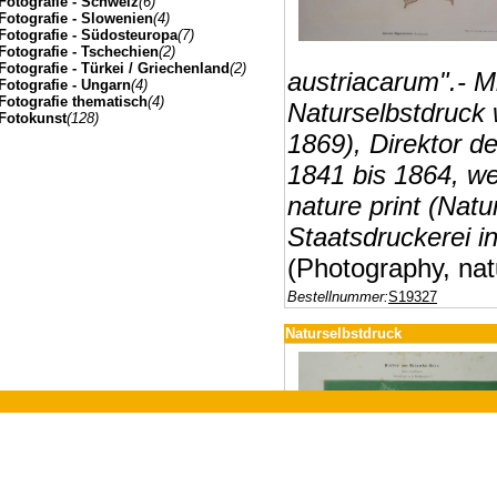
Fotografie - Schweiz
(6)
Fotografie - Slowenien
(4)
Fotografie - Südosteuropa
(7)
Fotografie - Tschechien
(2)
Fotografie - Türkei / Griechenland
(2)
austriacarum".- Mi
Fotografie - Ungarn
(4)
Fotografie thematisch
(4)
Naturselbstdruck 
Fotokunst
(128)
1869), Direktor d
1841 bis 1864, wei
nature print (Natu
Staatsdruckerei i
(Photography, natu
Bestellnummer:
S19327
Naturselbstdruck
Johannes Müller | Franz-Josef-Strasse 19 | A-5020 Salzbu