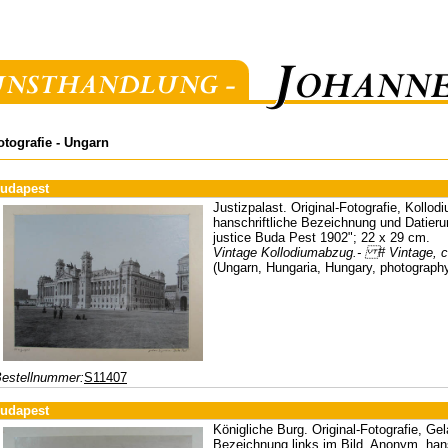
otografie - Ungarn
udapest
Justizpalast. Original-Fotografie, Kollo
hanschriftliche Bezeichnung und Datieru
justice Buda Pest 1902"; 22 x 29 cm.
Vintage Kollodiumabzug.- # Vintage, co
(Ungarn, Hungaria, Hungary, photograph
estellnummer:
S11407
udapest
Königliche Burg. Original-Fotografie, Gel
Bezeichnung links im Bild. Anonym, hans