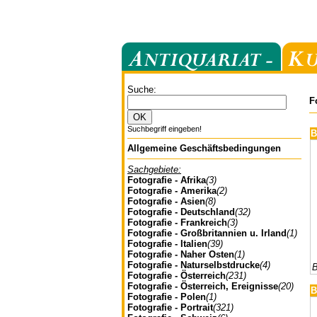
Suche:
F
Suchbegriff eingeben!
B
Allgemeine Geschäftsbedingungen
Sachgebiete:
Fotografie - Afrika
(3)
Fotografie - Amerika
(2)
Fotografie - Asien
(8)
Fotografie - Deutschland
(32)
Fotografie - Frankreich
(3)
Fotografie - Großbritannien u. Irland
(1)
Fotografie - Italien
(39)
Fotografie - Naher Osten
(1)
Fotografie - Naturselbstdrucke
(4)
B
Fotografie - Österreich
(231)
Fotografie - Österreich, Ereignisse
(20)
B
Fotografie - Polen
(1)
Fotografie - Portrait
(321)