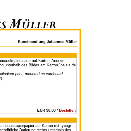
Kunsthandlung Johannes Müller
diumauskopierpapier auf Karton. Anonym,
ng unterhalb des Bildes am Karton "palais de
llodium print, mounted on cardboard.-
y)
EUR 90,00
/
Bestellen
atineauskopierpapier auf Karton mit typogr.
chriftliche Datierung rechts unterhalb des