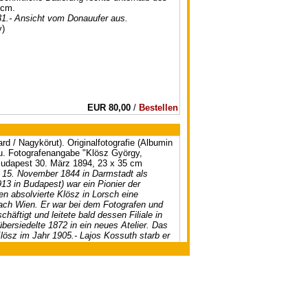
 cm.
31.- Ansicht vom Donauufer aus.
y)
EUR 80,00
/
Bestellen
d / Nagykörut). Originalfotografie (Albumin
 u. Fotografenangabe "Klösz György,
 Budapest 30. März 1894, 23 x 35 cm
 15. November 1844 in Darmstadt als
3 in Budapest) war ein Pionier der
en absolvierte Klösz in Lorsch eine
ach Wien. Er war bei dem Fotografen und
äftigt und leitete bald dessen Filiale in
ersiedelte 1872 in ein neues Atelier. Das
sz im Jahr 1905.- Lajos Kossuth starb er
im Exil in Turin. Kaiser Franz Joseph I.
hme einer großen Menschenmenge beigesetzt
fice@antiquariat-mueller.at
neral ceremonies of Lajos Kossuth in
EUR 300,00
/
Bestellen