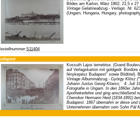
Bildes am Karton, März 1902; 21,5 x 27
Vintage Gelatineabzug.- Verlags. Nr. 62
(Ungarn, Hungaria, Hungary, photograph
estellnummer:
S11404
udapest
Kossuth Lajos temetése. (Grand Boulevar
auf Verlagskarton mit goldgedr. Bordüre
fénykepész Budapest" sowie Bildtitel).
Vintage Albuminabzug.- György Klösz (*
Johann Justus Georg Kloess; 4. Juli 191
Fotografie in Ungarn. In den 1860er Jahr
Apothekerlehre und ging anschließend n
Chemiker Hermann Heid (1834-1891) besch
Budapest. 1867 übernahm er diese und üb
Unternehmen übernahm sein Sohn Pál Klö
am 20. März 1894 im Alter von 91 Jahren 
ieß den Leichnam feierlich nach Budapest überführen, wo er unter Anteilna
osef-Strasse 19 | A-5020 Salzburg | Telefon +43 (0) 664 / 2010925 | e-mail:
of
urde. # Vintage, albumen print by György Klösz, mounted on cardboard.- Fu
udapest 1894.-
Hungary, Hungaria, photography)
estellnummer:
S12589