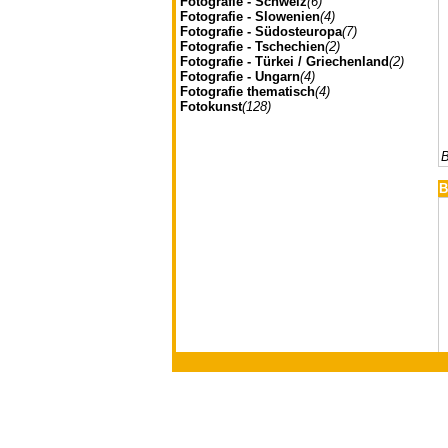
Fotografie - Schweiz
(6)
Fotografie - Slowenien
(4)
Fotografie - Südosteuropa
(7)
Fotografie - Tschechien
(2)
Fotografie - Türkei / Griechenland
(2)
Fotografie - Ungarn
(4)
Fotografie thematisch
(4)
Fotokunst
(128)
B
B
l
Johannes Müller | Franz-J
w
B
(
B